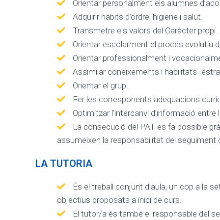
Orientar personalment els alumnes d’acord 
Adquirir hàbits d’ordre, higiene i salut.
Transmetre els valors del Caràcter propi.
Orientar escolarment el procés evolutiu d
Orientar professionalment i vocacionalment
Assimilar coneixements i habilitats -estr
Orientar el grup.
Fer les corresponents adequacions curric
Optimitzar l’intercanvi d’informació entre l
La consecució del PAT es fa possible gràc
assumeixen la responsabilitat del seguiment d’
LA TUTORIA
És el treball conjunt d’aula, un cop a la
objectius proposats a inici de curs.
El tutor/a és també el responsable del seg