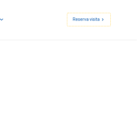
La Salle Catalunya
Sallenet
Correu web
Reserva visita