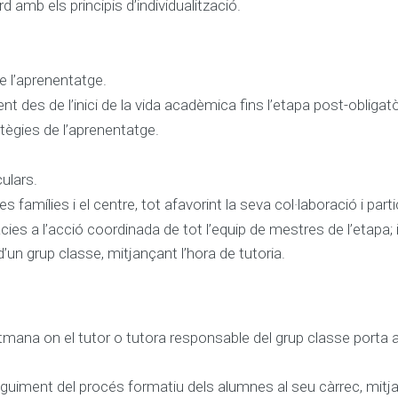
amb els principis d’individualització.
e l’aprenentatge.
 des de l’inici de la vida acadèmica fins l’etapa post-obligatò
atègies de l’aprenentatge.
ulars.
es famílies i el centre, tot afavorint la seva col·laboració i part
ies a l’acció coordinada de tot l’equip de mestres de l’etapa;
un grup classe, mitjançant l’hora de tutoria.
 setmana on el tutor o tutora responsable del grup classe port
uiment del procés formatiu dels alumnes al seu càrrec, mitjança