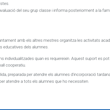
istes.
’avaluació del seu grup classe i informa posteriorment a la famí
 juntament amb els altres mestres organitza les activitats ac
ts educatives dels alumnes.
ncions individualitzades quan es requereixin. Aquest suport es po
all cooperatiu.
lida, preparada per atendre els alumnes d’incorporació tardana
per atendre a tots els alumnes que ho necessiten.