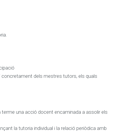
ria.
icipació
 i concretament dels mestres tutors, els quals
a a terme una acció docent encaminada a assolir els
nt la tutoria individual i la relació periòdica amb